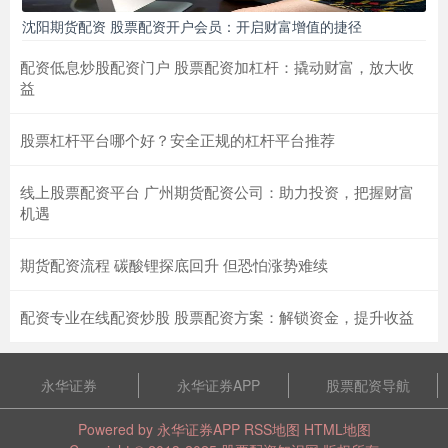
沈阳期货配资 股票配资开户会员：开启财富增值的捷径
配资低息炒股配资门户 股票配资加杠杆：撬动财富，放大收
益
股票杠杆平台哪个好？安全正规的杠杆平台推荐
线上股票配资平台 广州期货配资公司：助力投资，把握财富
机遇
期货配资流程 碳酸锂探底回升 但恐怕涨势难续
配资专业在线配资炒股 股票配资方案：解锁资金，提升收益
永华证券
永华证券APP
股票配资导航
Powered by
永华证券APP
RSS地图
HTML地图