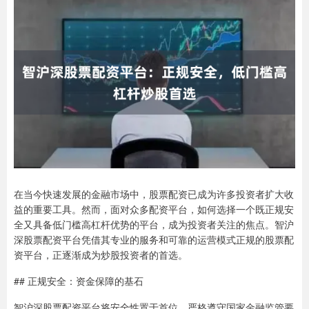
在当今快速发展的金融市场中，股票配资已成为许多投资者扩大收
益的重要工具。然而，面对众多配资平台，如何选择一个既正规安
全又具备低门槛高杠杆优势的平台，成为投资者关注的焦点。智沪
深股票配资平台凭借其专业的服务和可靠的运营模式正规的股票配
资平台，正逐渐成为炒股投资者的首选。
## 正规安全：资金保障的基石
智沪深股票配资平台将安全性置于首位，严格遵守国家金融监管要