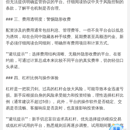
但无法提供明确监管协议的平台。仔细阅读协议中关于风险控制的
条款，了解平仓机制是否合理。
### 三、费用透明度：警惕隐形收费
配资涉及的费用通常包括利息、管理费等。一些不良平台会以低息
为诱饵，却在合同中隐藏各种手续费、延期费甚至高额违约金。新
手必须仔细阅读合同细则，明确所有费用项目和计算方式。
**避坑提示**：选择费用结构清晰、无额外隐形收费的平台。在签
约前，可通过计算总成本来比较不同平台的真实费率，切勿轻信口
头承诺。
### 四、杠杆比例与操作体验
杠杆是一把双刃剑。过高的杠杆会放大风险，可能导致本金迅速亏
损。新手应根据自身的风险承受能力和投资经验，理性选择杠杆比
例（通常建议不超过5倍）。此外，平台的操作软件是否稳定、交
易是否流畅、客服响应是否及时，也直接影响投资体验。
**避坑提示**：新手切忌盲目追求高杠杆。优先选择提供模拟交易
或低杠杆试用的平台，熟悉规则后再逐步调整。试用期间重点考察