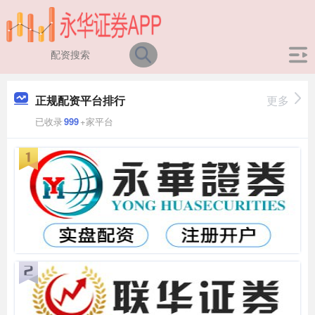
正规配资平台排行
更多
已收录
999
+家平台