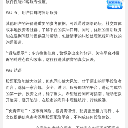
软件性能和客服专业度。
### 五、用户口碑与售后服务
其他用户的评价是重要的参考依据。可以通过网络论坛、社交媒体
或本地投资者社群，了解平台的实际口碑。同时，优质的售后服务
能在遇到问题时提供及时帮助，包括清晰的纠纷处理流程和有效的
沟通渠道。
**避坑提示**：多方搜集信息，警惕刷出来的好评。关注平台对投
诉的处理态度和效率，这往往是其信誉的真实反映。
### 结语
股票配资能放大收益，但也同步放大风险。对于眉山的新手投资者
而言，选择一家合规、安全、透明、服务周到的平台，是迈向成功
的第一步。投资之路，稳字当头。希望这份测评与指南，能助您拨
开迷雾，避开陷阱，在股市的海洋中理性航行，行稳致远。
**免责声明**：股市有风险，投资需谨慎。配资更应量力而行，本
文仅提供信息参考深圳股票配资平台，不构成任何投资建议。
文章为作者独立观点，不代表永华证券APP观点