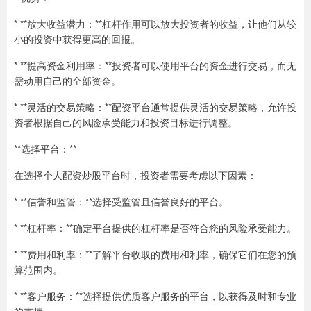
* **放大收益潜力：**杠杆作用可以放大投资者的收益，让他们从较
小的投资中获得更高的回报。
* **提高资金利用率：**投资者可以使用平台的资金进行交易，而无
需动用自己的全部资金。
* **灵活的交易策略：**配资平台通常提供灵活的交易策略，允许投
资者根据自己的风险承受能力和投资目标进行调整。
**选择平台：**
在选择个人配资炒股平台时，投资者需要考虑以下因素：
* **信誉和监管：**选择受监管且信誉良好的平台。
* **杠杆率：**确定平台提供的杠杆率是否符合您的风险承受能力。
* **费用和利率：**了解平台收取的费用和利率，确保它们在您的预
算范围内。
* **客户服务：**选择提供优质客户服务的平台，以获得及时和专业