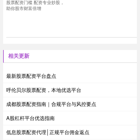
股票配资门槛 配资专业炒股，
助你股市财富倍增
相关更新
最新股票配资平台盘点
呼伦贝尔股票配资，本地优选平台
成都股票配资指南｜合规平台与风控要点
A股杠杆平台优选指南
低息股票配资代理│正规平台佣金返点