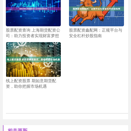
股票配资查询 上海期货配资公
股票配资鑫配网：正规平台与
司：助力投资者实现财富梦想
安全杠杆炒股指南
线上配资股票 期如意期货配
资，助你把握市场机遇
相关更新