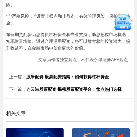
险。
* **严格风控：**设置止损点和止盈点，有效管理风险，保护您的资
金。
东营期货配资为您提供杠杆资金和专业支持，助您把握市场机遇，
实现财富增值。通过合理运用配资，您可以放大您的投资潜力，提
升收益率，在金融市场中创造更大的价值。
文章为作者独立观点，不代表永华证券APP观点
上一篇：
股米配资 股票配资指南：如何获得杠杆资金
下一篇：
连云港股票配资 揭秘股票配资平台：盘点热门选择
相关文章