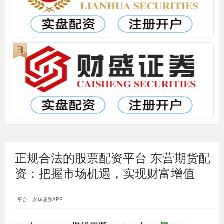
正规合法的股票配资平台 东营期货配
资：把握市场机遇，实现财富增值
平台：永华证券APP