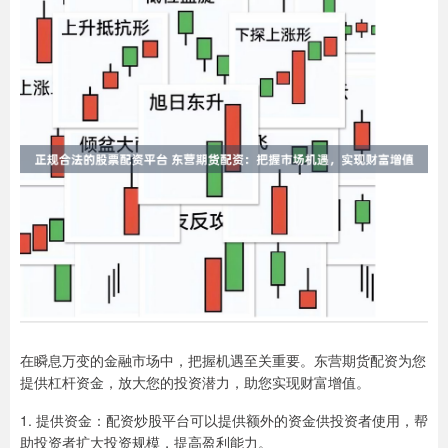
在瞬息万变的金融市场中，把握机遇至关重要。东营期货配资为您
提供杠杆资金，放大您的投资潜力，助您实现财富增值。
1. 提供资金：配资炒股平台可以提供额外的资金供投资者使用，帮
助投资者扩大投资规模，提高盈利能力。