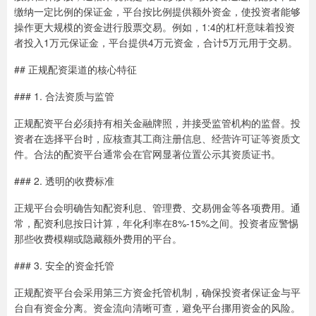
缴纳一定比例的保证金，平台按比例提供额外资金，使投资者能够
操作更大规模的资金进行股票交易。例如，1:4的杠杆意味着投资
者投入1万元保证金，平台提供4万元资金，合计5万元用于交易。
## 正规配资渠道的核心特征
### 1. 合法资质与监管
正规配资平台必须持有相关金融牌照，并接受监管机构的监督。投
资者在选择平台时，应核查其工商注册信息、经营许可证等资质文
件。合法的配资平台通常会在官网显著位置公示其资质证书。
### 2. 透明的收费标准
正规平台会明确告知配资利息、管理费、交易佣金等各项费用。通
常，配资利息按日计算，年化利率在8%-15%之间。投资者应警惕
那些收费模糊或隐藏额外费用的平台。
### 3. 安全的资金托管
正规配资平台会采用第三方资金托管机制，确保投资者保证金与平
台自有资金分离。资金流向清晰可查，避免平台挪用资金的风险。