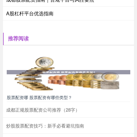
A股杠杆平台优选指南
推荐阅读
股票配资哪 股票配资有哪些类型？
成都正规股票配资公司推荐（28字）
炒股股票配资技巧：新手必看避坑指南