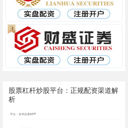
股票杠杆炒股平台：正规配资渠道解
析
平台：永华证券APP